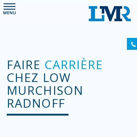
Please
note:
This
website
includes
an
accessibility
system.
FAIRE
CARRIÈRE
CHEZ LOW
MURCHISON
RADNOFF